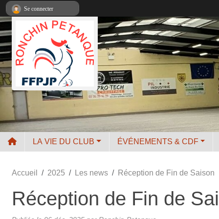
Panneau de gestion des cookies
Se connecter
LA VIE DU CLUB
ÉVÉNEMENTS & CDF
Accueil
2025
Les news
Réception de Fin de Saison
Réception de Fin de Sa