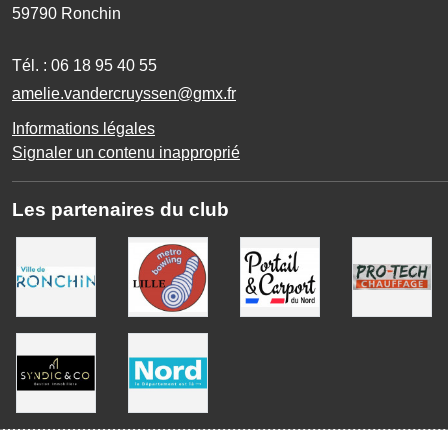
59790
Ronchin
Tél. :
06 18 95 40 55
amelie.vandercruyssen@gmx.fr
Informations légales
Signaler un contenu inapproprié
Les partenaires du club