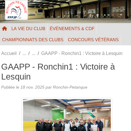
Panneau de gestion des cookies
LA VIE DU CLUB
ÉVÉNEMENTS & CDF
CHAMPIONNATS DES CLUBS
CONCOURS VÉTÉRANS
Accueil
GAAPP - Ronchin1 : Victoire à Lesquin
GAAPP - Ronchin1 : Victoire à
Lesquin
Publiée le
18 nov. 2025
par Ronchin-Petanque