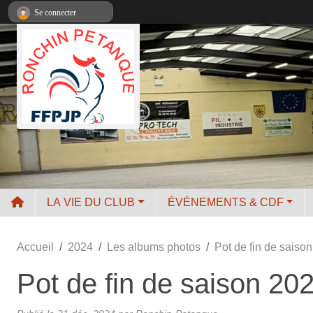
Panneau de gestion des cookies
Se connecter
LA VIE DU CLUB
ÉVÉNEMENTS & CDF
Accueil
2024
Les albums photos
Pot de fin de saiso
Pot de fin de saison 20