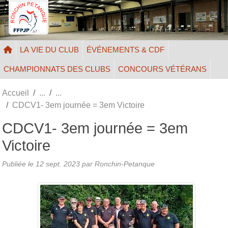
Panneau de gestion des cookies
LA VIE DU CLUB
ÉVÉNEMENTS & CDF
CHAMPIONNATS DES CLUBS
CONCOURS VÉTÉRANS
Accueil
CDCV1- 3em journée = 3em Victoire
CDCV1- 3em journée = 3em
Victoire
Publiée le
12 sept. 2023
par Ronchin-Petanque