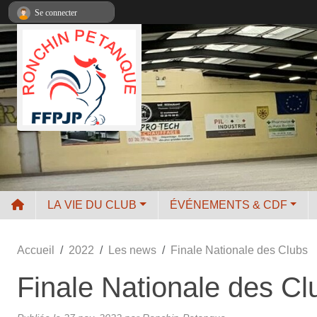
Panneau de gestion des cookies
Se connecter
LA VIE DU CLUB
ÉVÉNEMENTS & CDF
Accueil
2022
Les news
Finale Nationale des Clubs
Finale Nationale des Cl