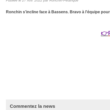
Publiée le
27 nov. 2022
par Ronchin-Petanque
Ronchin s'incline face à Bassens. Bravo à l'équipe pour
👉
Commentez la news