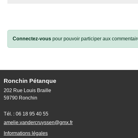
Connectez-vous
pour pouvoir participer aux commentair
Ronchin Pétanque
202 Rue Louis Braille
59790
Ronchin
Tél. :
06 18 95 40 55
amelie.vandercruyssen@gmx.fr
Informations légales