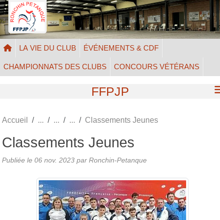
Panneau de gestion des cookies
LA VIE DU CLUB
ÉVÉNEMENTS & CDF
CHAMPIONNATS DES CLUBS
CONCOURS VÉTÉRANS
FFPJP
Accueil
Classements Jeunes
Classements Jeunes
Publiée le
06 nov. 2023
par Ronchin-Petanque