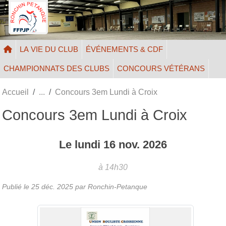
Panneau de gestion des cookies
LA VIE DU CLUB
ÉVÉNEMENTS & CDF
CHAMPIONNATS DES CLUBS
CONCOURS VÉTÉRANS
Accueil
Concours 3em Lundi à Croix
Concours 3em Lundi à Croix
Le
lundi
16
nov.
2026
à 14h30
Publié le
25 déc. 2025
par Ronchin-Petanque