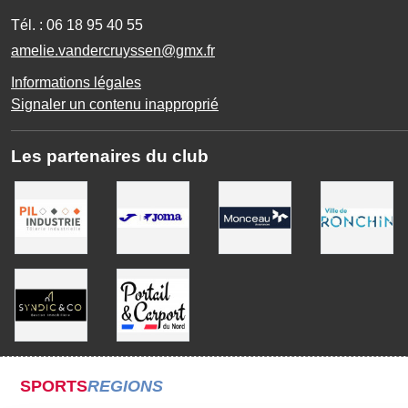
Tél. :
06 18 95 40 55
amelie.vandercruyssen@gmx.fr
Informations légales
Signaler un contenu inapproprié
Les partenaires du club
SPORTS
REGIONS