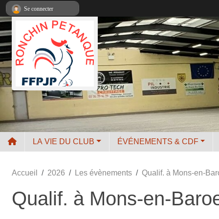
Panneau de gestion des cookies
Se connecter
LA VIE DU CLUB
ÉVÉNEMENTS & CDF
Accueil
2026
Les évènements
Qualif. à Mons-en-Bar
Qualif. à Mons-en-Baro