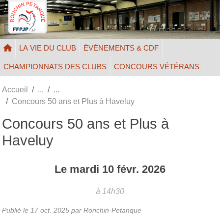
Panneau de gestion des cookies
LA VIE DU CLUB
ÉVÉNEMENTS & CDF
CHAMPIONNATS DES CLUBS
CONCOURS VÉTÉRANS
Accueil
Concours 50 ans et Plus à Haveluy
Concours 50 ans et Plus à
Haveluy
Le
mardi
10
févr.
2026
à 14h30
Publié le
17 oct. 2025
par Ronchin-Petanque