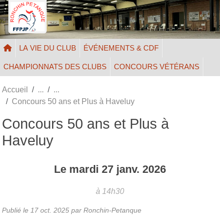
Panneau de gestion des cookies
LA VIE DU CLUB
ÉVÉNEMENTS & CDF
CHAMPIONNATS DES CLUBS
CONCOURS VÉTÉRANS
Accueil
Concours 50 ans et Plus à Haveluy
Concours 50 ans et Plus à
Haveluy
Le
mardi
27
janv.
2026
à 14h30
Publié le
17 oct. 2025
par Ronchin-Petanque