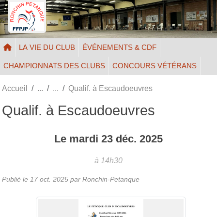
Panneau de gestion des cookies
LA VIE DU CLUB
ÉVÉNEMENTS & CDF
CHAMPIONNATS DES CLUBS
CONCOURS VÉTÉRANS
Accueil
Qualif. à Escaudoeuvres
Qualif. à Escaudoeuvres
Le
mardi
23
déc.
2025
à 14h30
Publié le
17 oct. 2025
par Ronchin-Petanque