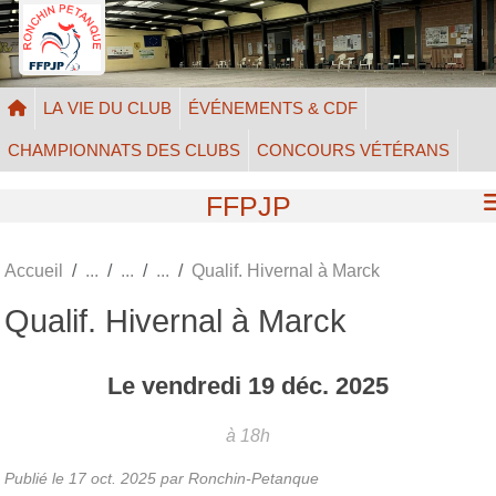
Panneau de gestion des cookies
LA VIE DU CLUB
ÉVÉNEMENTS & CDF
CHAMPIONNATS DES CLUBS
CONCOURS VÉTÉRANS
FFPJP
Accueil
Qualif. Hivernal à Marck
Qualif. Hivernal à Marck
Le
vendredi
19
déc.
2025
à 18h
Publié le
17 oct. 2025
par Ronchin-Petanque