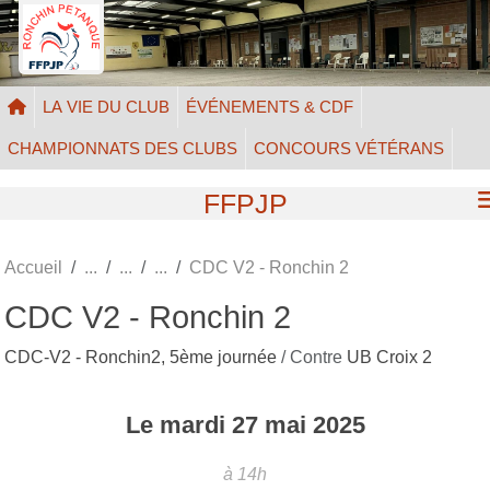
Panneau de gestion des cookies
LA VIE DU CLUB
ÉVÉNEMENTS & CDF
CHAMPIONNATS DES CLUBS
CONCOURS VÉTÉRANS
FFPJP
Accueil
CDC V2 - Ronchin 2
CDC V2 - Ronchin 2
CDC-V2 - Ronchin2, 5ème journée
/ Contre
UB Croix 2
Le
mardi
27
mai
2025
à 14h