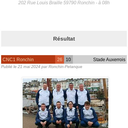
202 Rue Louis Braille
59790
Ronchin
- à 08h
Résultat
CNC1 Ronchin
26
10
Stade Auxerrois
Publié le
21 mai 2024
par Ronchin-Petanque